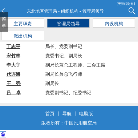
新
【无障碍浏览】
窗
东北地区管理局 - 组织机构 - 管理局领导
口
菜
主要职责
管理局领导
内设机构
打
单
开
派出机构
无
障
丁志平
局长、党委副书记
碍
宋竹林
党委书记、副局长
说
明
李大宇
副局长兼总工程师、工会主席
页
代连海
副局长兼总飞行师
面,
王 强
副局长
按
Alt
吕 卓
党委副书记、纪委书记
加
波
浪
首页
丨
导航
丨
电脑版
键
版权所有：中国民用航空局
打
开