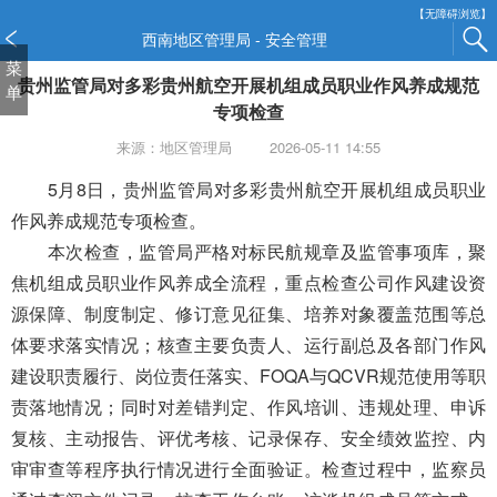
新
【无障碍浏览】
窗
西南地区管理局 - 安全管理
口
菜
贵州监管局对多彩贵州航空开展机组成员职业作风养成规范
打
单
开
专项检查
无
来源：地区管理局
2026-05-11 14:55
障
碍
5月8日，贵州监管局对多彩贵州航空开展机组成员职业
说
作风养成规范专项检查。
明
本次检查，监管局严格对标民航规章及监管事项库，聚
页
面,
焦机组成员职业作风养成全流程，重点检查公司作风建设资
按
源保障、制度制定、修订意见征集、培养对象覆盖范围等总
Alt
体要求落实情况；核查主要负责人、运行副总及各部门作风
加
建设职责履行、岗位责任落实、FOQA与QCVR规范使用等职
波
浪
责落地情况；同时对差错判定、作风培训、违规处理、申诉
键
复核、主动报告、评优考核、记录保存、安全绩效监控、内
打
审审查等程序执行情况进行全面验证。检查过程中，监察员
开