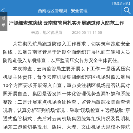
新
【无障碍浏览】
窗
西南地区管理局 - 安全管理
口
菜
严抓细查筑防线 云南监管局扎实开展跑道侵入防范工作
打
单
开
来源：地区管理局
2026-05-11 14:56
无
障
为贯彻民航局跑道防侵入工作要求，切实筑牢跑道安全
碍
防线，民航云南监管局于近期全面组织开展地面车辆和人员
说
防跑道侵入专项排查，以严监管压实各方安全主体责任。
明
本次排查，云南监管局主要开展以下工作:一是压紧压实
页
面,
机场主体责任，督促云南机场集团组织辖区机场对照民航局
按
10个方面要求开展深入自查，重点关注辖区机场是否认真对
Alt
照开展自查、集团是否发挥一体化管理优势查漏补缺和系统
加
波
整改；二是开展重点机场验证检查，监管局跟踪收集自查情
浪
况后，认真分析研判机场情况，采取“现场检查 + 远程核验”穿
键
透式监管模式，先后对云南机场集团统筹组织情况及昆明机
打
场东二跑道切换投用、版纳、大理、文山机场大规模不停航
开