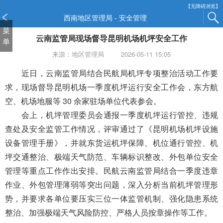
新
【无障碍浏览】
窗
西南地区管理局 - 安全管理
口
菜
云南监管局现场督导昆明机场机坪安全工作
打
单
开
来源：地区管理局
2026-05-11 15:05
无
障
近日，云南监管局结合民航局机坪专项整治活动工作要
碍
求，现场督导昆明机场一季度机坪运行安全工作会，东方航
说
空、机场地服等 30 余家驻场单位代表参会。
明
会上，机坪管理委员会通报一季度机坪运行管控、违规
页
面,
查处及安全监管工作情况，评审通过了《昆明机场机坪设施
按
设备管理手册》，并就东货运机坪保障、机位通行管控、机
Alt
坪交通整治、极端天气防范、车辆标识整改、外包单位安全
加
波
管理等重点工作作出安排。民航云南监管局结合一季度违章
浪
作业、外包管理薄弱等突出问题，深入分析当前机坪管理形
键
势，并要求各单位要压实三位一体监管机制、强化隐患系统
打
整治、加强极端天气风险防控、严格人员按章操作等工作。
开