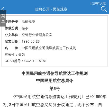
新
【无障碍浏览】
窗
信息公开 - 民航规章
口
菜
打
单
：民航规章
主题分类
开
：命令
体裁分类
无
：空管行业管理办公室
办文单位
障
：1990-05-26
发文日期
碍
说
：中国民用航空通信导航雷达工作规则
名 称
明
有效性：失效
页
CCAR
部号：CCAR-115TM
面,
按
中国民用航空通信导航雷达工作规则
Alt
中国民用航空总局令
加
波
第5号
浪
《中国民用航空通信导航雷达工作规则》已经1990年
键
打
2月3日中国民用航空总局局务会议通过，现予公布，自