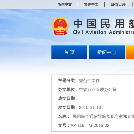
新
简体中文
繁体中文
ENGLISH
窗
口
打
开
无
障
碍
说
明
首 页
新闻中心
页
面,
按
Alt
加
主题分类：
规范性文件
波
浪
办文单位：
空管行业管理办公室
键
成文日期：
打
开
发文日期：
2015-11-13
导
盲
名称：
民用航空通信导航监视专家和专
模
文号：
AP-115-TM-2015-02
式