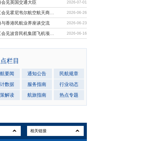
勇会见英国交通大臣
2026-07-01
胡振江会见霍尼韦尔航空航天商业售后市场全球总裁
2026-06-26
勇与香港民航业界座谈交流
2026-06-23
胡振江会见波音民机集团飞机项目与客户支持高级副总裁兼总经理迈克·弗莱明
2026-06-16
热点栏目
航要闻
通知公告
民航规章
计数据
服务指南
行业动态
策解读
航旅指南
热点专题