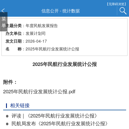
新
【无障碍浏览】
窗
信息公开 - 统计数据
口
菜
打
单
：年度民航发展报告
主题分类
开
：发展计划司
办文单位
无
：2026-04-17
发文日期
障
：2025年民航行业发展统计公报
名 称
碍
说
明
2025年民航行业发展统计公报
页
面,
附件：
按
Alt
2025年民航行业发展统计公报.pdf
加
波
相关链接
浪
评读 | 《2025年民航行业发展统计公报》
键
打
民航局发布《2025年民航行业发展统计公报》