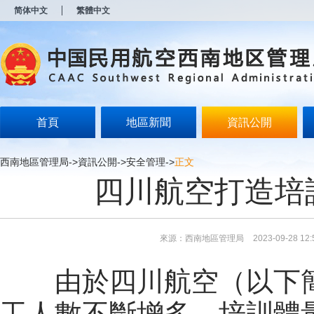
新
简体中文
繁體中文
窗
口
打
开
无
障
碍
说
明
首頁
地區新聞
資訊公開
页
面,
按
西南地區管理局
->
資訊公開
->
安全管理
->
正文
Alt
四川航空打造培
加
波
浪
键
打
來源：西南地區管理局
2023-09-28 12:
开
导
盲
由於
四
川航
空（
以下
模
式
工人數不斷增多、培訓體