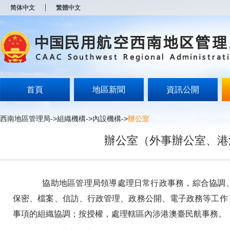
新
简体中文
繁體中文
窗
口
打
开
无
障
碍
说
明
首頁
地區新聞
資訊公開
页
面,
按
西南地區管理局
->
組織機構
->
內設機構
->
辦公室
Alt
加
辦公室（外事辦公室、港
波
浪
键
打
开
協助地區管理局領導處理日常行政事務，綜合協調、
导
盲
保密、檔案、信訪、行政管理、政務公開、電子政務等工作
模
事項的組織協調；按授權，處理轄區內涉港澳臺民航事務。
式