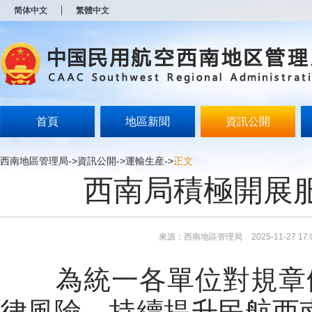
新
简体中文
繁體中文
窗
口
打
开
无
障
碍
说
明
首頁
地區新聞
資訊公開
页
面,
按
西南地區管理局
->
資訊公開
->
運輸生産
->
正文
Alt
西南局積極開展服
加
波
浪
键
打
來源：西南地區管理局
2025-11-27 17:
开
导
盲
為統一各單位對規章
模
式
律風險，持續提升民航西