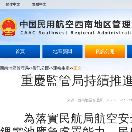
新
简体中文
繁體中文
窗
口
打
开
无
障
碍
说
明
首頁
地區新聞
資訊公開
页
面,
按
西南地區管理局
->
資訊公開
->
運輸生産
->
正文
Alt
重慶監管局持續推
加
波
浪
键
打
來源：西南地區管理局
2025-11-27 17:
开
导
盲
為落實民航局航空安
模
式
鋰電池應急處置能力，民