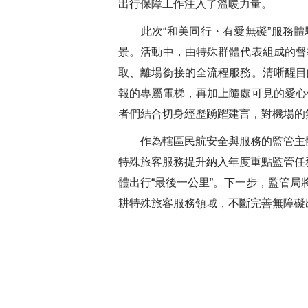
出行保障工作注入了溫暖力量。
此次“和美同行・有愛無礙”服務
景。活動中，由特殊群體代表組成的督
取、離場銜接的全流程服務。清晰醒目
報的專屬電梯，再加上隨處可見的愛心
者們結合切身經歷踴躍建言，對機場的
作為轄區民航安全與服務的監管主
特殊旅客服務提升納入年度重點監管任
體出行“最後一公里”。下一步，監管
耕特殊旅客服務領域，不斷完善無障礙