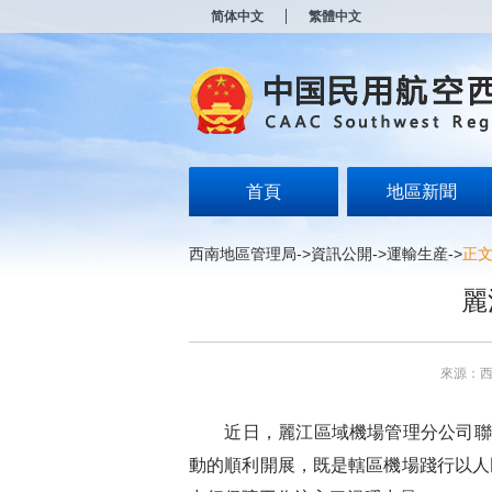
新
简体中文
繁體中文
窗
口
打
开
无
障
碍
说
明
首頁
地區新聞
页
面,
按
西南地區管理局
->
資訊公開
->
運輸生産
->
正
Alt
加
麗
波
浪
键
打
來源：
开
导
盲
近日，麗江區域機場管理分公司聯
模
式
動的順利開展，既是轄區機場踐行
以人