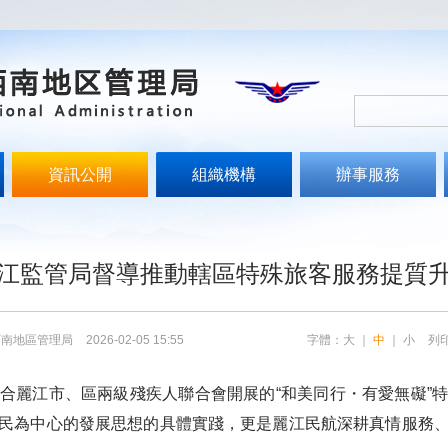
資訊公開
組織機構
辦事服務
文
江監管局督導推動轄區特殊旅客服務提質
西南地區管理局
2026-02-05 15:55
字體：
大
｜
中
｜
小
列
合麗江市、區兩級殘疾人聯合會開展的“和美同行・有愛無礙”
民為中心的發展思想
的具體實踐，更是麗江民航深耕真情服務