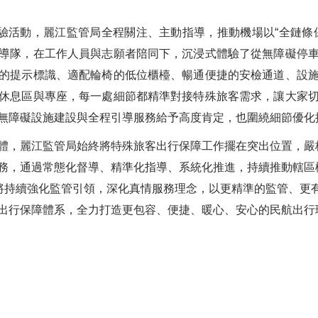
體驗活動，麗江監管局全程關注、主動指導，推動機場以“全鏈條
導隊，在工作人員與志願者陪同下，沉浸式體驗了從無障礙停
的提示標識、適配輪椅的低位櫃檯、暢通便捷的安檢通道、設
休息區與專座，每一處細節都精準對接特殊旅客需求，讓大家
無障礙設施建設與全程引導服務給予高度肯定，也圍繞細節優化
體，麗江監管局始終將特殊旅客出行保障工作擺在突出位置，嚴格
務，通過常態化督導、精準化指導、系統化推進，持續推動轄區
局將持續強化監管引領，深化真情服務理念，以更精準的監管、更
出行保障體系，全力打造更包容、便捷、暖心、安心的民航出行