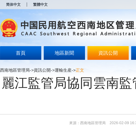
新
简体中文
繁體中文
窗
口
打
开
无
障
碍
说
明
首頁
地區新聞
資訊公開
页
面,
按
西南地區管理局
->
資訊公開
->
運輸生産
->
正文
Alt
麗江監管局協同雲南監
加
波
浪
键
打
开
导
盲
模
來源：西南地區管理局
2026-02-09 16:
式