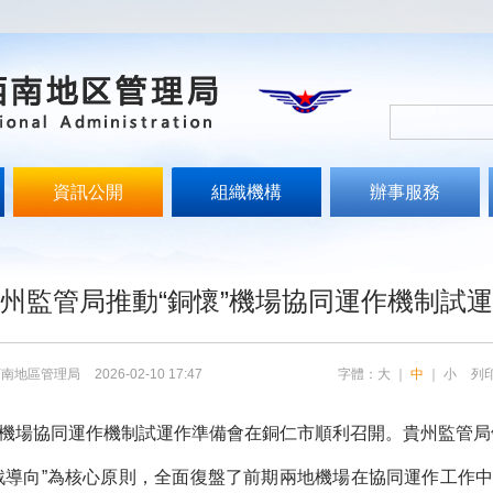
資訊公開
組織機構
辦事服務
文
州監管局推動“銅懷”機場協同運作機制試
西南地區管理局
2026-02-10 17:47
字體：
大
｜
中
｜
小
列
江機場協同運作機制試運作準備會在銅仁市順利召開。貴州監管
戰導向”為核心原則，全面復盤了前期兩地機場在協同運作工作