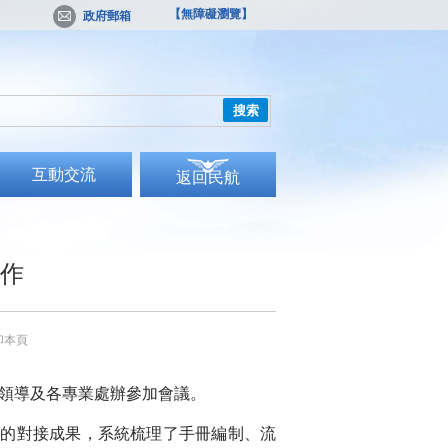
【無障礙瀏覽】
政府郵箱
搜索
互動交流
返回民航
運作
印本頁
局領導及各專業處辦參加會議。
中的對接成果，系統梳理了手冊編制、流