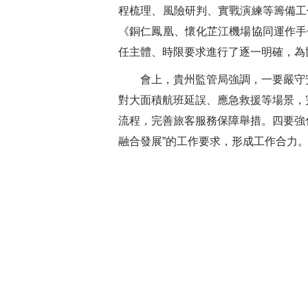
程梳理、風險研判、實戰演練等籌備工
《銅仁鳳凰、懷化芷江機場協同運作手
任主體、時限要求進行了逐一明確，為
會上，貴州監管局強調，一要嚴守
對大面積航班延誤、應急救援等場景，
流程，完善旅客服務保障舉措。四要強化
融合發展”的工作要求，形成工作合力