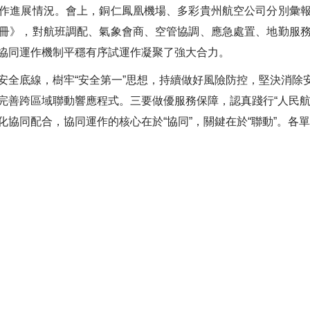
作進展情況。會上，銅仁鳳凰機場、多彩貴州航空公司分別彙
冊》，對航班調配、氣象會商、空管協調、應急處置、地勤服
協同運作機制平穩有序試運作凝聚了強大合力。
安全底線，樹牢“安全第一”思想，持續做好風險防控，堅決消除
完善跨區域聯動響應程式。三要做優服務保障，認真踐行“人民航
協同配合，協同運作的核心在於“協同”，關鍵在於“聯動”。各
。