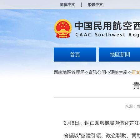
新
简体中文
繁體中文
窗
口
打
开
无
障
碍
说
明
首頁
地區新聞
页
面,
按
西南地區管理局
->
資訊公開
->
運輸生産
->
正
Alt
加
貴
波
浪
键
打
來源：
开
导
盲
2月6日，銅仁鳳凰機場與懷化芷
模
式
會議以“黨建引領、政企聯動、實