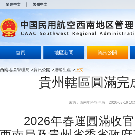
新
简体中文
繁體中文
窗
口
打
开
无
障
碍
说
明
首頁
地區新聞
資訊公開
页
面,
按
西南地區管理局
->
資訊公開
->
運輸生産
->
正文
Alt
貴州轄區圓滿完成
加
波
浪
键
打
來源：西南地區管理局
2026-03-19 10:
开
导
盲
2026年春運圓滿收
模
式
西南局及貴州省委省政府