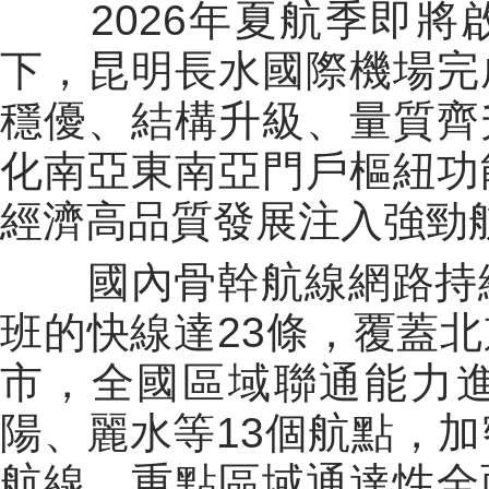
2026年夏航季即
下，昆明長水國際機場完
穩優、結構升級、量質齊
化南亞東南亞門戶樞紐功
經濟高品質發展注入強勁
國內骨幹航線網路持
班的快線達23條，覆蓋
市，全國區域聯通能力
陽、麗水等13個航點，加
航線，重點區域通達性全