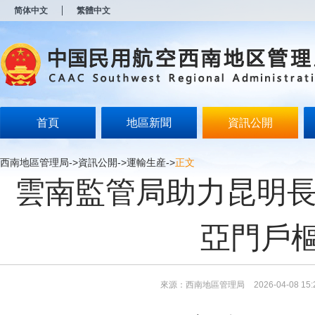
新
简体中文
繁體中文
窗
口
打
开
无
障
碍
说
明
首頁
地區新聞
資訊公開
页
面,
按
西南地區管理局
->
資訊公開
->
運輸生産
->
正文
Alt
雲南監管局助力昆明長
加
波
浪
键
亞門戶
打
开
导
盲
模
來源：西南地區管理局
2026-04-08 15:
式