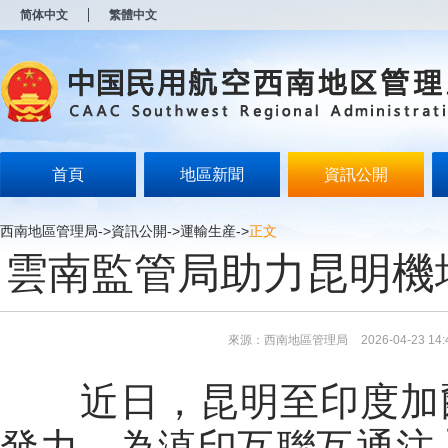
新
简体中文
繁體中文
窗
口
打
开
无
障
碍
说
明
首頁
地區新聞
資訊公開
页
面,
按
西南地區管理局
->
資訊公開
->
運輸生産
->
正文
Alt
雲南監管局助力昆明機
加
波
浪
键
打
來源：西南地區管理局
2026-04-23 14:
开
导
盲
近日，昆明至印度加
模
式
發力，為滇印互聯互通注