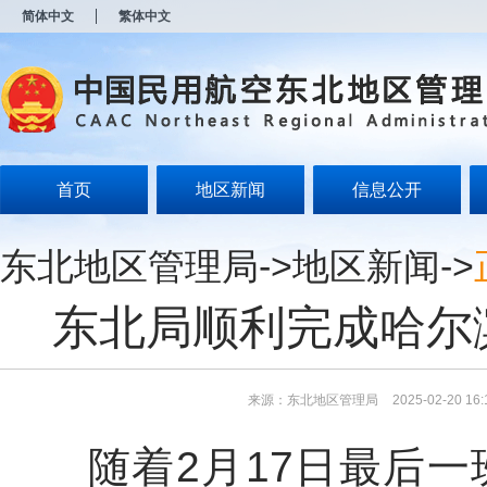
新
简体中文
繁体中文
窗
口
打
开
无
障
碍
说
明
首页
地区新闻
信息公开
页
面,
按
东北地区管理局
->
地区新闻
->
Alt
加
波
东北局顺利完成哈尔
浪
键
打
开
导
来源：东北地区管理局
2025-02-20 16:
盲
模
随着2月17日最后一班涉
式