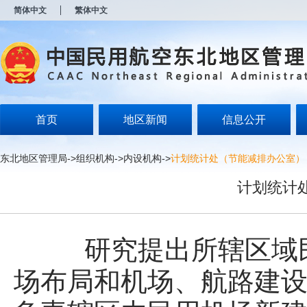
新
简体中文
繁体中文
窗
口
打
开
无
障
碍
说
明
首页
地区新闻
信息公开
页
面,
按
东北地区管理局
->
组织机构
->
内设机构
->
计划统计处（节能减排办公室）
Alt
加
计划统计
波
浪
键
打
开
研究提出所辖区域民
导
盲
场布局和机场、航路建
模
式