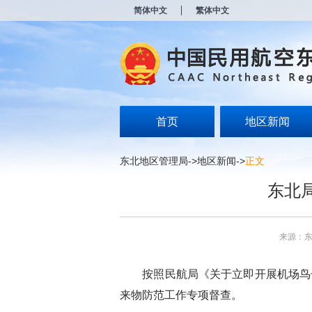
新
简体中文
繁体中文
窗
口
打
开
无
障
碍
说
明
首页
地区新闻
页
面,
按
东北地区管理局
->
地区新闻
->
正文
Alt
加
东北
波
浪
键
打
来源：
开
导
盲
按照民航局《关于立即开展机场鸟击
模
式
来物防范工作专项督查。