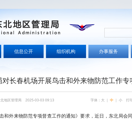
信息公开
组织机构
办事服务
局对长春机场开展鸟击和外来物防范工作专
东北地区管理局
2025-03-03 09:13
字体：
大
｜
中
｜
小
打
和外来物防范专项督查工作的通知》要求，近日，东北局会同