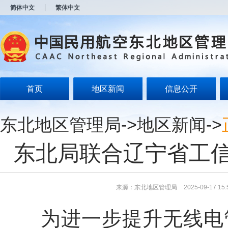
新
简体中文
繁体中文
窗
口
打
开
无
障
碍
说
明
首页
地区新闻
信息公开
页
面,
按
东北地区管理局
->
地区新闻
->
Alt
加
波
东北局联合辽宁省工
浪
键
打
开
导
来源：东北地区管理局
2025-09-17 15:
盲
模
为进一步提升无线电管
式