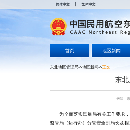
新
简体中文
繁体中文
窗
口
打
开
无
障
碍
说
明
首页
地区新闻
页
面,
按
东北地区管理局
->
地区新闻
->
正文
Alt
加
东北
波
浪
键
打
来源：
开
导
盲
为全面落实民航局有关工作要求，9
模
式
监管局（运行办）分管安全副局长及相