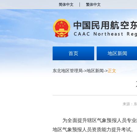
新
简体中文
繁体中文
窗
口
打
开
无
障
碍
说
明
首页
地区新闻
页
面,
按
东北地区管理局
->
地区新闻
->
正文
Alt
加
波
浪
键
打
来源：
开
导
盲
为全面提升辖区气象预报人员专业能
模
式
地区气象预报人员资质能力提升考试。