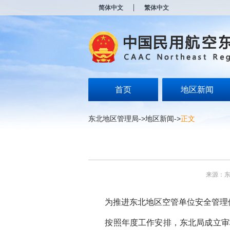
新
简体中文
繁体中文
窗
口
打
开
无
障
碍
说
明
首页
地区新闻
页
面,
按
东北地区管理局
->
地区新闻
->
正文
Alt
加
波
浪
键
打
来源：
开
导
盲
为推进东北地区空管单位安全管理体系
模
式
按照年度工作安排，东北局成立审核专