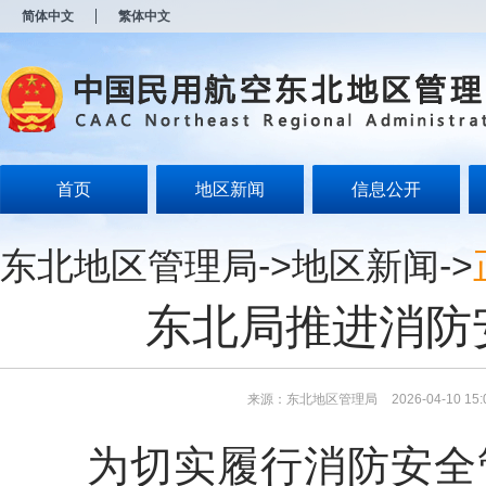
新
简体中文
繁体中文
窗
口
打
开
无
障
碍
说
明
首页
地区新闻
信息公开
页
面,
按
东北地区管理局
->
地区新闻
->
Alt
加
波
东北局推进消防
浪
键
打
开
导
来源：东北地区管理局
2026-04-10 15:
盲
模
为切实履行消防安全管
式