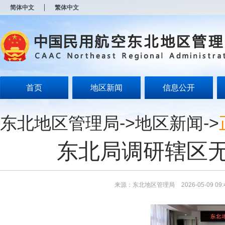
新
简体中文
繁体中文
窗
口
打
开
无
障
碍
说
明
首页
地区新闻
信息公开
页
面,
按
东北地区管理局
->
地区新闻
->
Alt
加
波
东北局调研辖区
浪
键
打
开
导
来源：东北地区管理局
2026-05-09 09:
盲
模
式