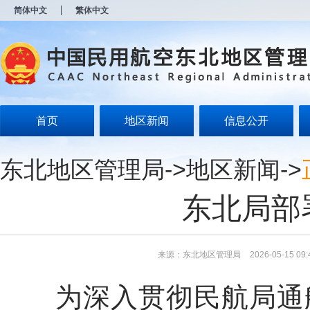
新
简体中文
繁体中文
窗
口
打
开
无
障
碍
说
明
首页
地区新闻
信息公开
页
面,
按
东北地区管理局
->
地区新闻
->
Alt
加
波
东北局部
浪
键
打
开
导
来源：东北地区管理局
2026-05-15 09:
盲
模
为深入贯彻民航局通航
式