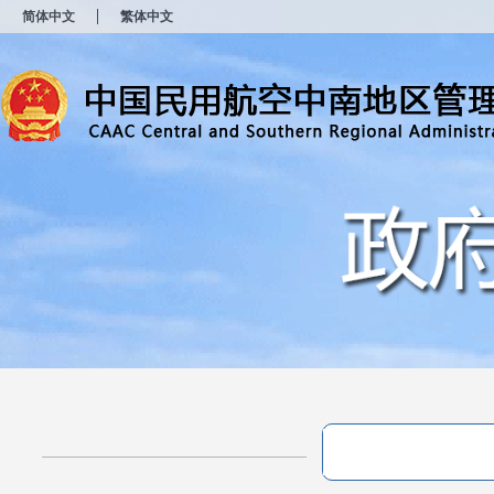
新
简体中文
繁体中文
窗
口
打
开
无
障
碍
说
明
页
面,
按
Alt
加
波
浪
键
打
开
导
盲