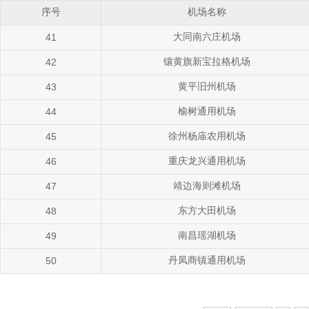
序号
机场名称
大同南六庄机场
41
镶黄旗新宝拉格机场
42
黄平旧州机场
43
榆树通用机场
44
徐州杨庙农用机场
45
重庆龙兴通用机场
46
靖边海则滩机场
47
东方大田机场
48
南昌瑶湖机场
49
丹凤商镇通用机场
50