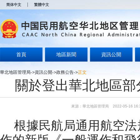
新
简体中文
繁體中文
窗
口
打
开
无
障
碍
说
明
首頁
地區新聞
資訊公開
页
面,
按
華北地區管理局
->
資訊公開
->
政務公告
->
正文
Alt
關於登出華北地區部
加
波
浪
键
打
來源：華北地區管理局
2022-05-16 16:
开
导
盲
根據民航局通用航空法規
模
式
作的新版《一般運作和飛