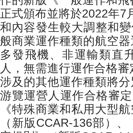
正式頒布並將於
2022年
和內容發生較大調整和變
般商業運作種類的航空器
多發飛機、非運輸類直
人，無需進行運作合格審
涉及的其他運作種類將分
游覽運營人運作合格審定
《特殊商業和私用大型航
（新版
CCAR-136部
）、