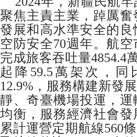
2024年，新疆民航
聚焦主責主業，踔厲奮
發展和高水準安全的良
空防安全70週年。航
完成旅客吞吐量4854.
起降59.5萬架次，同比
12.9%，服務構建新
靜、奇臺機場投運，運
均衡，服務經濟社會發
累計運營定期航線560