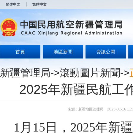
新
简体中文
繁體中文
窗
口
打
开
无
障
碍
说
明
首頁
地區新聞
資訊公開
页
面,
按
新疆管理局
->
滾動圖片新聞
->
Alt
加
波
2025年新疆民航
浪
键
打
开
导
來源：新疆地區管理局
2025-01-16 11:
盲
模
1月15日，2025年
式