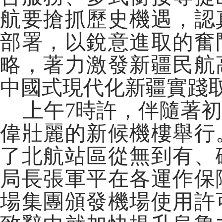
航要搶抓歷史機遇，認
部署，以銳意進取的奮
略，著力激發新疆民航
中國式現代化新疆實踐
上午7時許，伴隨著初
偉壯麗的新候機樓舉行
了北航站區從無到有、
局長張軍平在各運作保
場集團頒發機場使用許