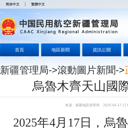
新
简体中文
繁體中文
窗
口
打
开
无
障
碍
说
明
首頁
地區新聞
資訊公開
页
面,
按
新疆管理局
->
滾動圖片新聞
->
Alt
加
波
烏魯木齊天山國
浪
键
打
开
导
來源：新疆地區管理局
2025-04-17 17:
盲
模
2025年4月17日，
式