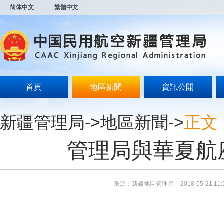
新
简体中文
繁體中文
窗
口
打
开
无
障
碍
说
明
首頁
地區新聞
資訊公開
页
面,
按
新疆管理局
->
地區新聞
->
正文
Alt
加
波
管理局與華夏航
浪
键
打
开
导
來源：新疆地區管理局
2018-05-21 11:
盲
模
式