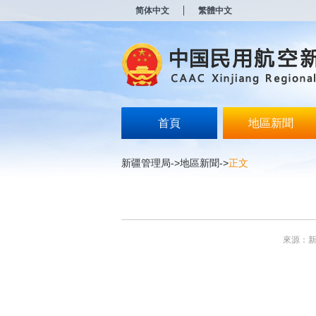
新
简体中文
繁體中文
窗
口
打
开
无
障
碍
说
明
首頁
地區新聞
页
面,
按
新疆管理局
->
地區新聞
->
正文
Alt
加
波
浪
键
打
來源：
开
导
盲
模
式