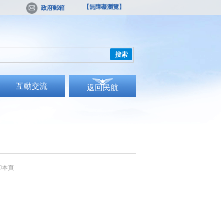
【無障礙瀏覽】
政府郵箱
搜索
互動交流
返回民航
印本頁