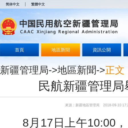
新
简体中文
繁體中文
窗
口
打
开
无
障
碍
说
明
首頁
地區新聞
資訊公開
页
面,
按
新疆管理局
->
地區新聞
->
正文
Alt
加
波
民航新疆管理局
浪
键
打
开
导
來源：新疆地區管理局
2018-09-10 17:
盲
模
8
月
17日上午
10:00
，
式