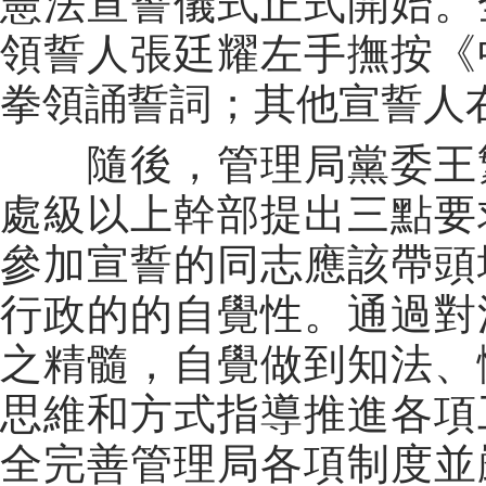
憲法宣誓儀式正式開始。
領誓人張廷耀左手撫按《
拳領誦誓詞；其他宣誓人
隨後，管理局黨委王
處級以上幹部提出三點要
參加宣誓的同志應該帶頭
行政的的自覺性。通過對
之精髓，自覺做到知法、
思維和方式指導推進各項
全完善管理局各項制度並