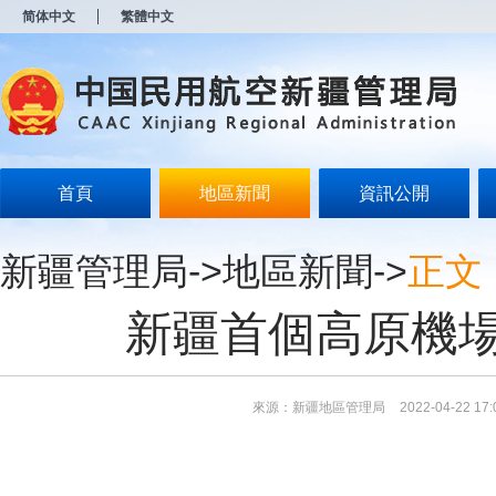
新
简体中文
繁體中文
窗
口
打
开
无
障
碍
说
明
首頁
地區新聞
資訊公開
页
面,
按
新疆管理局
->
地區新聞
->
正文
Alt
加
波
新疆首個高原機
浪
键
打
开
导
來源：新疆地區管理局
2022-04-22 17:
盲
模
式