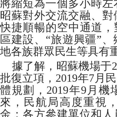
將縮短為一個多小時左
昭蘇對外交流交融、對
快捷順暢的空中通道，
區建設、“旅遊興疆”
地各族群眾民生等具有
據了解，昭蘇機場于20
批復立項，2019年7
體規劃，2019年9月
來，民航局高度重視
金；各方參建單位和人