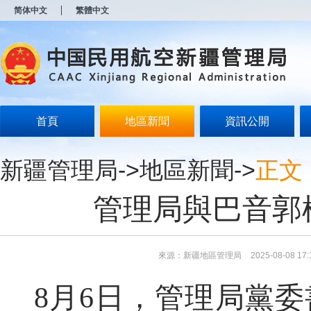
新
简体中文
繁體中文
窗
口
打
开
无
障
碍
说
明
首頁
地區新聞
資訊公開
页
面,
按
新疆管理局
->
地區新聞
->
正文
Alt
加
波
管理局與巴音郭
浪
键
打
开
导
來源：新疆地區管理局
2025-08-08 17:
盲
模
8月6日，管理局黨委
式