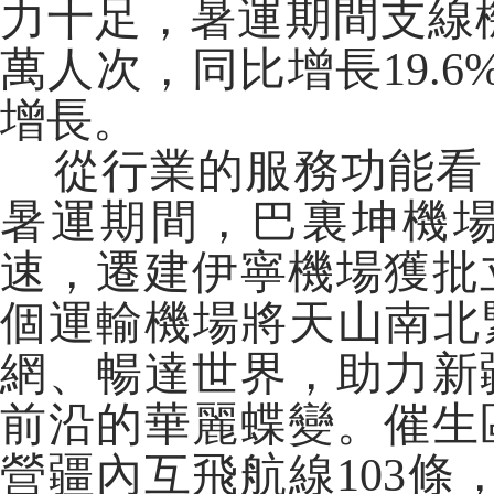
力十足，暑運期間支線機
萬人次，同比增長19.6
增長。
從行業的服務功能看
暑運期間，巴裏坤機
速，遷建伊寧機場獲批
個運輸機場將天山南北
網、暢達世界，助力新
前沿的華麗蝶變。催生
營疆內互飛航線103條