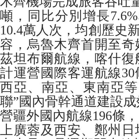
木齊機場完成旅客吞吐量6
噸，同比分別增長7.6%
10.4萬人次，均創歷
容，烏魯木齊首開至奇
茲坦布爾航線，喀什復
計運營國際客運航線3
西亞、南亞、東南亞等1
聯”國內骨幹通道建設成
營疆外國內航線196條
上廣蓉及西安、鄭州日