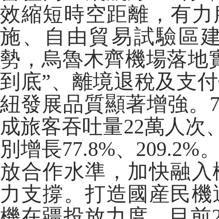
效縮短時空距離，有力
施、自由貿易試驗區
勢，烏魯木齊機場落地
到底”、離境退稅及支
紐發展品質顯著增強。7
成旅客吞吐量22萬人次、
別增長77.8%、209
放合作水準，加快融入
力支撐。打造國産民機
機在疆投放力度，目前27