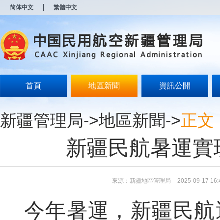
新
简体中文
繁體中文
窗
口
打
开
无
障
碍
说
明
首頁
地區新聞
資訊公開
页
面,
按
新疆管理局
->
地區新聞
->
正文
Alt
加
波
新疆民航暑運實
浪
键
打
开
导
來源：新疆地區管理局
2025-09-17 16:
盲
模
今年暑運，新疆民航
式