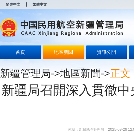
新
简体中文
繁體中文
窗
口
打
开
无
障
碍
说
明
首頁
地區新聞
資訊公開
页
面,
按
新疆管理局
->
地區新聞
->
正文
Alt
加
波
新疆局召開深入貫徹中
浪
键
打
开
导
盲
模
式
來源：新疆地區管理局
2025-09-28 12: