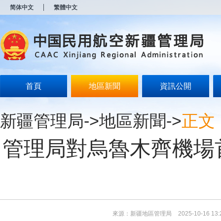
新
简体中文
繁體中文
窗
口
打
开
无
障
碍
说
明
首頁
地區新聞
資訊公開
页
面,
按
新疆管理局
->
地區新聞
->
正文
Alt
加
波
管理局對烏魯木齊機場
浪
键
打
开
导
盲
模
式
來源：新疆地區管理局
2025-10-16 13: