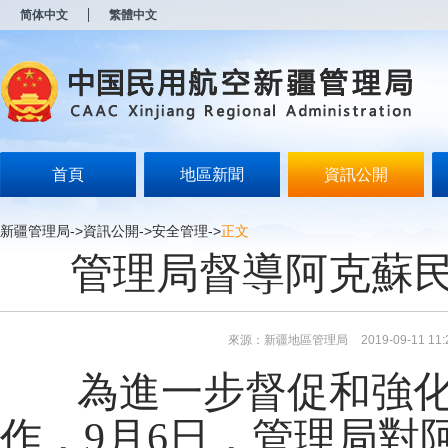
新
简体中文
繁體中文
窗
口
打
开
无
障
碍
说
明
首頁
地區新聞
資訊公開
页
面,
按
新疆管理局
->
資訊公開
->
安全管理
->
正文
Alt
管理局督導阿克蘇
加
波
浪
键
打
來源：新疆地區管理局
2019-09-11 11:
开
导
為進一步督促和強
盲
模
式
作，
9月6日，管理局對