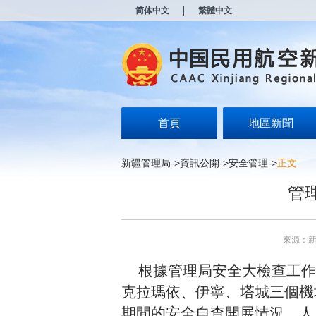
新
简体中文
繁體中文
窗
口
打
开
无
障
碍
说
明
首頁
地區新聞
页
面,
按
新疆管理局
->
資訊公開
->
安全管理
->
正文
Alt
加
管
波
浪
键
打
來源：
开
导
根據管理局安全大檢查工作
盲
模
克拉瑪依、伊寧、塔城三個機
式
期間的安全自查開展情況、人