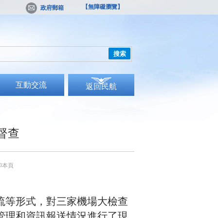
【無障礙瀏覽】
政府郵箱
搜索
互動交流
返回民航
督查
印本頁
流等形式，對三家機場大檢查
管理和資訊報送情況進行了現