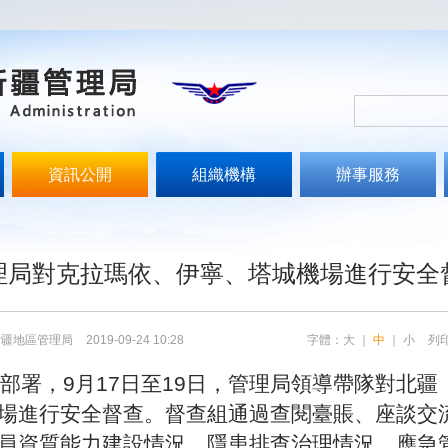
資訊公開
組織機構
辦事服務
理局對克拉瑪依、伊寧、塔城機場進行安全
新疆地區管理局
2019-09-24 10:28
字體：
大
｜
中
｜
小
列
部署，
9月17日至19日，管理局領導帶隊對北疆
場進行安全督查。督查組通過查閱臺賬、座談交
員資質能力建設情況、隱患排查治理情況、應急