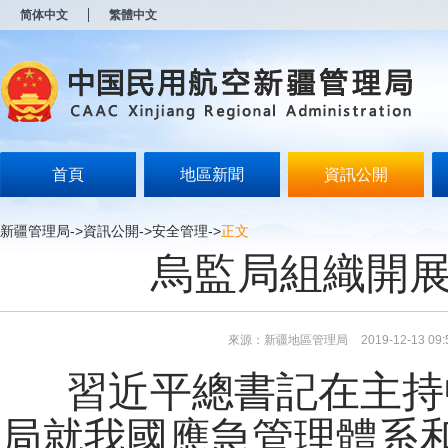
新
简体中文
繁體中文
窗
口
打
开
无
障
碍
说
明
首頁
地區新聞
資訊公開
页
面,
按
新疆管理局
->
資訊公開
->
安全管理
->
正文
Alt
烏監局組織開展
加
波
浪
键
打
來源：新疆地區管理局
2019-12-13 09:
开
导
習近平總書記在主持
盲
模
式
局就我國應急管理體系