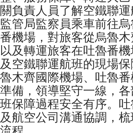
關負責人員了解空鐵聯運
監管局監察員乘車前往烏
番機場，對旅客從烏魯木
以及轉運旅客在吐魯番機
及空鐵聯運航班的現場保
魯木齊國際機場、吐魯番
準備，領導堅守一線，各
班保障過程安全有序。吐
及航空公司溝通協調，梳
流程。