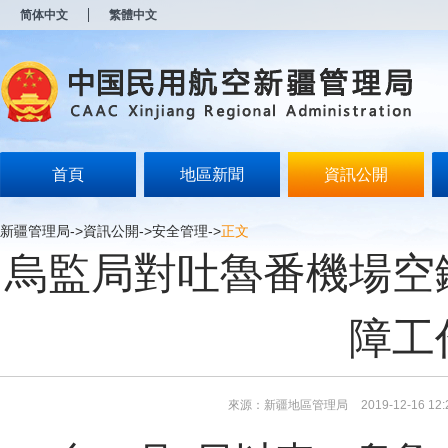
新
简体中文
繁體中文
窗
口
打
开
无
障
碍
说
明
首頁
地區新聞
資訊公開
页
面,
按
新疆管理局
->
資訊公開
->
安全管理
->
正文
Alt
烏監局對吐魯番機場空
加
波
浪
键
障工
打
开
导
盲
模
來源：新疆地區管理局
2019-12-16 12:
式