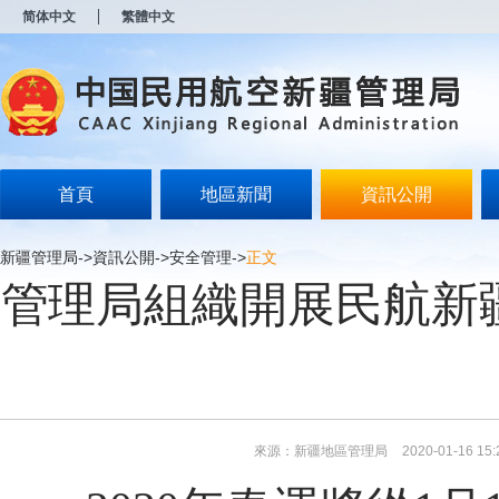
新
简体中文
繁體中文
窗
口
打
开
无
障
碍
说
明
首頁
地區新聞
資訊公開
页
面,
按
新疆管理局
->
資訊公開
->
安全管理
->
正文
Alt
管理局組織開展民航新疆
加
波
浪
键
打
开
导
盲
模
來源：新疆地區管理局
2020-01-16 15:
式