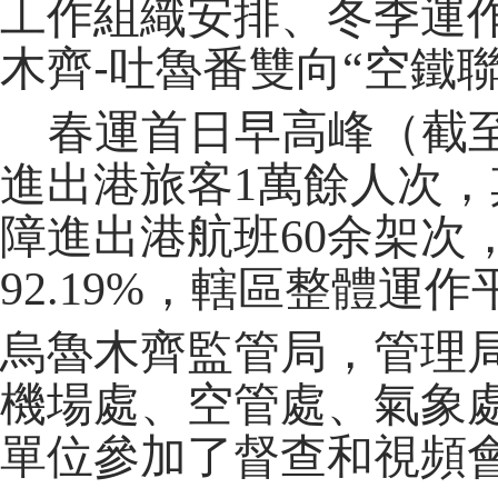
工作組織安排、冬季運
-
木齊
吐魯番雙向
“空鐵
春運首日早高峰（截
進出港旅客1萬餘人次，
障進出港航班60余架次
92.19%，轄區整體運
烏魯木齊監管局，管理
機場處、空管處、氣象
單位參加了督查和視頻