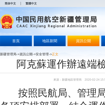
新
简体中文
繁體中文
窗
口
打
开
无
障
碍
说
明
首頁
地區新聞
資訊公開
页
面,
按
新疆管理局
->
資訊公開
->
安全管理
->
正文
Alt
阿克蘇運作辦遠端
加
波
浪
键
打
來源：新疆地區管理局
2020-02-24 15:
开
导
按照民航局、管理
盲
模
式