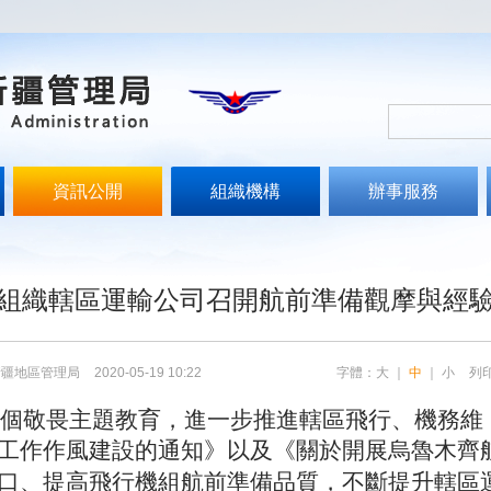
資訊公開
組織機構
辦事服務
組織轄區運輸公司召開航前準備觀摩與經
新疆地區管理局
2020-05-19 10:22
字體：
大
｜
中
｜
小
列
個敬畏主題教育，進一步推進轄區飛行、機務維
工作作風建設的通知》以及《關於開展烏魯木齊
口、提高飛行機組航前準備品質，不斷提升轄區