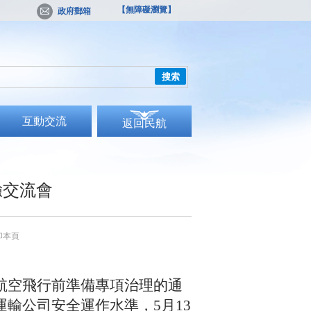
【無障礙瀏覽】
政府郵箱
搜索
互動交流
返回民航
驗交流會
印本頁
航空飛行前準備專項治理的通
運輸公司安全運作水準，
5月13