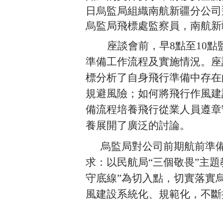
日烏監局組織南航新疆分公司
烏監局飛標處監察員，南航新
座談會前，早
8點至1
0
點
準備工作流程及實施情況。座
標分析了自身飛行準備中存在
規避風險；如何將飛行作風建
備流程培養飛行從業人員遵章
養展開了廣泛的討論。
烏監局對公司前期航前準備
求：以民航局
“三個敬畏”主
守底線”為切入點，切實落實
風建設系統化、規範化，不斷