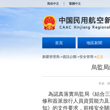
新
简体中文
繁體中文
窗
口
打
开
无
障
碍
说
明
首頁
地區新聞
页
面,
按
新疆管理局
->
資訊公開
->
安全管理
->
正文
Alt
加
烏監局
波
浪
键
打
來源：
开
导
為認真落實烏監局《結合三
盲
模
修和簽派放行人員資質能力及
式
知》的文件要求，前移安全關