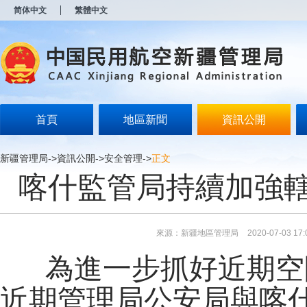
新
简体中文
繁體中文
窗
口
打
开
无
障
碍
说
明
首頁
地區新聞
資訊公開
页
面,
按
新疆管理局
->
資訊公開
->
安全管理
->
正文
Alt
喀什監管局持續加強
加
波
浪
键
打
來源：新疆地區管理局
2020-07-03 17:
开
导
為進一步抓好近期空
盲
模
式
近期
管理局公安局與喀