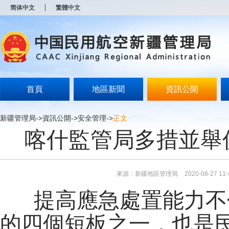
新
简体中文
繁體中文
窗
口
打
开
无
障
碍
说
明
首頁
地區新聞
資訊公開
页
面,
按
新疆管理局
->
資訊公開
->
安全管理
->
正文
Alt
喀什監管局多措並舉
加
波
浪
键
打
來源：新疆地區管理局
2020-08-27 11:
开
导
提高應急處置能力不
盲
模
式
的四個短板之一，也是