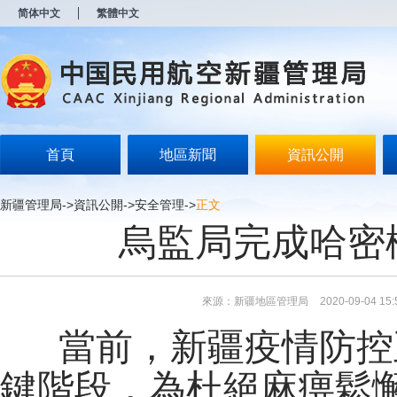
新
简体中文
繁體中文
窗
口
打
开
无
障
碍
说
明
首頁
地區新聞
資訊公開
页
面,
按
新疆管理局
->
資訊公開
->
安全管理
->
正文
Alt
烏監局完成哈密
加
波
浪
键
打
來源：新疆地區管理局
2020-09-04 15:
开
导
當前，新疆疫情防控
盲
模
式
鍵階段，
為杜絕麻痹鬆